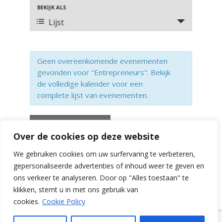
EN
BEKIJK ALS
EVENEMENT
WEERGEVEN
Lijst
WEERGAVEN
NAVIGATIE
NAVIGATIE
Geen overeenkomende evenementen
gevonden voor "Entrepreneurs". Bekijk
de volledige kalender voor een
complete lijst van evenementen.
«
Vorige
Evenementen
Over de cookies op deze website
We gebruiken cookies om uw surfervaring te verbeteren,
gepersonaliseerde advertenties of inhoud weer te geven en
ons verkeer te analyseren. Door op "Alles toestaan" te
klikken, stemt u in met ons gebruik van
cookies.
Cookie Policy