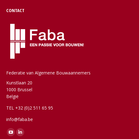
CONTACT
Federatie van Algemene Bouwaannemers
Kunstlaan 20
1000 Brussel
België
TEL +32 (0)2 511 65 95
info@faba.be
Vind ons op:
YouTube
Linkedin