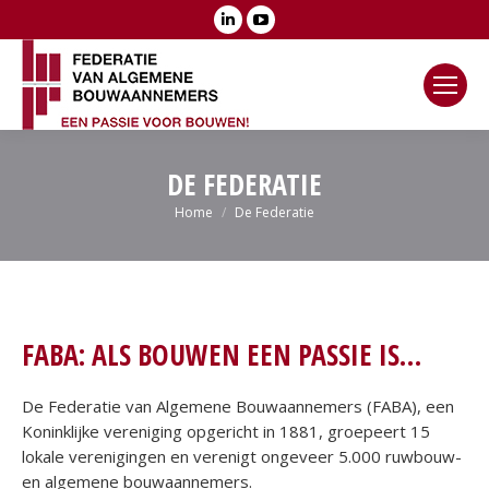
Linkedin
YouTube
page
page
opens
opens
in
in
new
new
window
window
DE FEDERATIE
Je bent hier:
Home
De Federatie
FABA: ALS BOUWEN EEN PASSIE IS…
De Federatie van Algemene Bouwaannemers (FABA), een
Koninklijke vereniging opgericht in 1881, groepeert 15
lokale verenigingen en verenigt ongeveer 5.000 ruwbouw-
en algemene bouwaannemers.