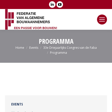
Linkedin
YouTube
page
page
opens
opens
in
in
new
new
window
window
PROGRAMMA
Je bent hier:
Home
Events
33e Driejaarlijks Congres van de Faba
Programma
EVENTS