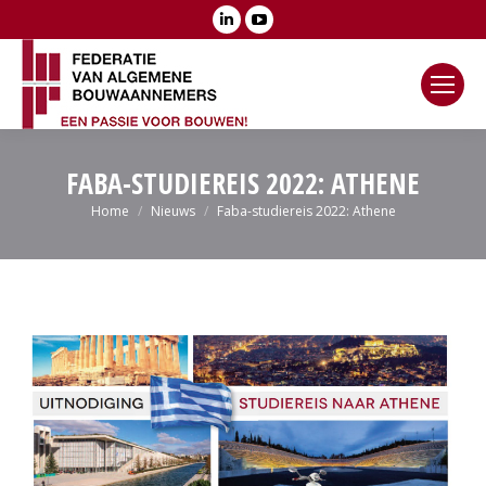
Linkedin
YouTube
page
page
opens
opens
in
in
new
new
window
window
FABA-STUDIEREIS 2022: ATHENE
Je bent hier:
Home
Nieuws
Faba-studiereis 2022: Athene