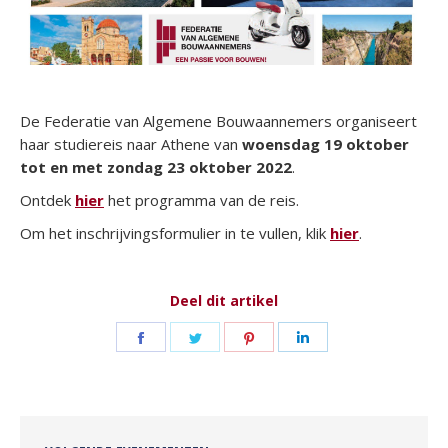
De Federatie van Algemene Bouwaannemers organiseert
haar studiereis naar Athene van
woensdag 19 oktober
tot en met zondag 23 oktober 2022
.
Ontdek
hier
het programma van de reis.
Om het inschrijvingsformulier in te vullen, klik
hier
.
Deel dit artikel
Deel
Deel
Deel
Deel
op
op
op
op
Facebook
Twitter
Pinterest
LinkedIn