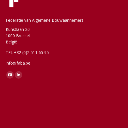
Federatie van Algemene Bouwaannemers
Kunstlaan 20
1000 Brussel
België
TEL +32 (0)2 511 65 95
info@faba.be
Vind ons op:
YouTube
Linkedin
page
page
opens
opens
in
in
new
new
window
window