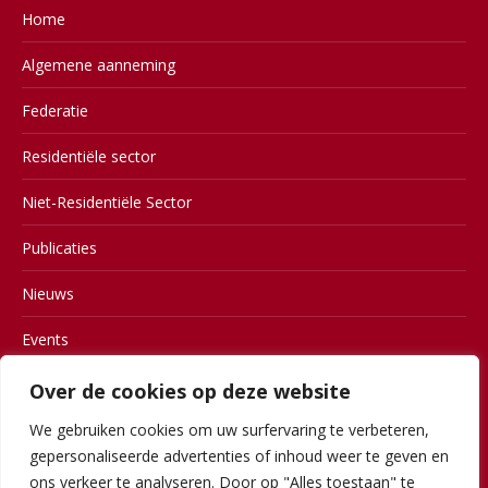
Home
Algemene aanneming
Federatie
Residentiële sector
Niet-Residentiële Sector
Publicaties
Nieuws
Events
Contact
Over de cookies op deze website
We gebruiken cookies om uw surfervaring te verbeteren,
Members
gepersonaliseerde advertenties of inhoud weer te geven en
Gebruiksvoorwaarden
ons verkeer te analyseren. Door op "Alles toestaan" te