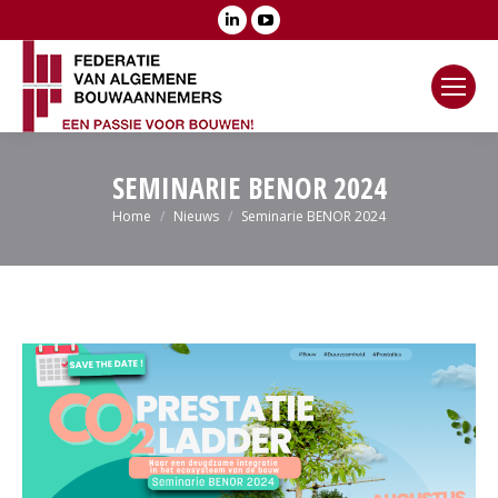
Linkedin
YouTube
page
page
opens
opens
in
in
new
new
window
window
SEMINARIE BENOR 2024
Je bent hier:
Home
Nieuws
Seminarie BENOR 2024