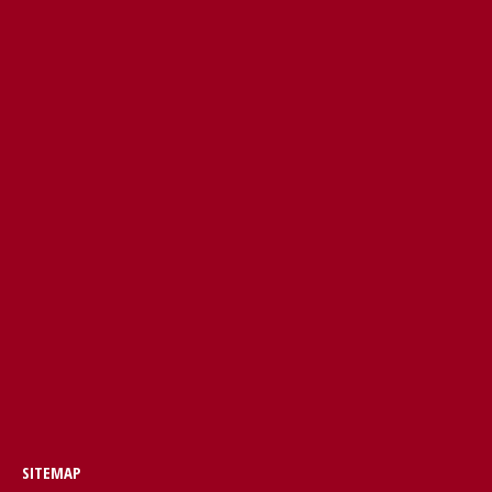
window
window
SITEMAP