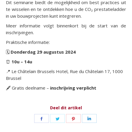
Dit seminarie biedt de mogelijkheid om best practices uit
te wisselen en te ontdekken hoe u de CO₂ prestatieladder
in uw bouwprojecten kunt integreren.
Meer informatie volgt binnenkort bij de start van de
inschrijvingen.
Praktische informatie:
🗓
Donderdag 29 augustus 2024
⏰
10u – 14u
📍 Le Châtelain Brussels Hotel, Rue du Châtelain 17, 1000
Brussel
🖋 Gratis deelname –
inschrijving verplicht
Deel dit artikel
Deel
Deel
Deel
Deel
op
op
op
op