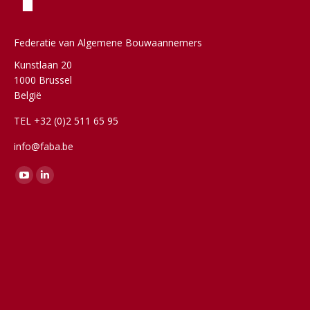
Federatie van Algemene Bouwaannemers
Kunstlaan 20
1000 Brussel
België
TEL +32 (0)2 511 65 95
info@faba.be
Vind ons op:
YouTube
Linkedin
page
page
opens
opens
in
in
new
new
window
window