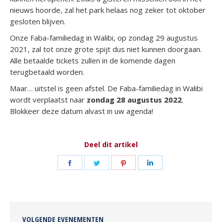
nieuws hoorde, zal het park helaas nog zeker tot oktober
gesloten blijven.
Onze Faba-familiedag in Walibi, op zondag 29 augustus
2021, zal tot onze grote spijt dus niet kunnen doorgaan.
Alle betaalde tickets zullen in de komende dagen
terugbetaald worden.
Maar… uitstel is geen afstel. De Faba-familiedag in Walibi
wordt verplaatst naar
zondag 28 augustus 2022
.
Blokkeer deze datum alvast in uw agenda!
Deel dit artikel
Deel
Deel
Deel
Deel
op
op
op
op
Facebook
Twitter
Pinterest
LinkedIn
VOLGENDE EVENEMENTEN