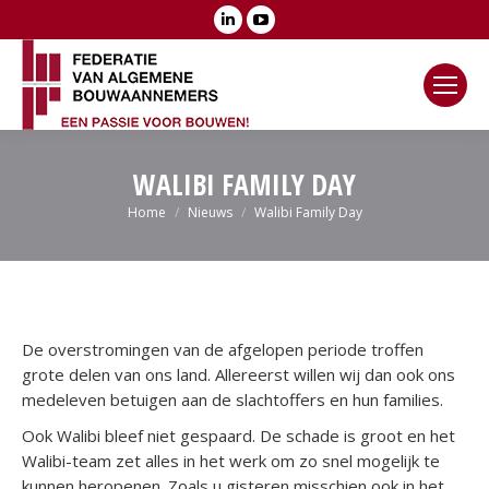
Linkedin
YouTube
page
page
opens
opens
in
in
new
new
window
window
WALIBI FAMILY DAY
Je bent hier:
Home
Nieuws
Walibi Family Day
De overstromingen van de afgelopen periode troffen
grote delen van ons land. Allereerst willen wij dan ook ons
medeleven betuigen aan de slachtoffers en hun families.
Ook Walibi bleef niet gespaard. De schade is groot en het
Walibi-team zet alles in het werk om zo snel mogelijk te
kunnen heropenen. Zoals u gisteren misschien ook in het