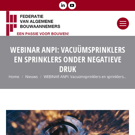
Linkedin
YouTube
page
page
opens
opens
in
in
new
new
window
window
WEBINAR ANPI: VACUÜMSPRINKLERS
EN SPRINKLERS ONDER NEGATIEVE
DRUK
Je bent hier:
Home
Nieuws
WEBINAR ANPI: Vacuümsprinklers en sprinklers…