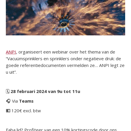
ANPI
, organiseert een webinar over het thema van de
“Vacuümsprinklers en sprinklers onder negatieve druk: de
goede referentiedocumenten vermelden ze… ANPI legt ze
u uit”.
🗓
28
februari 2024 van 9u tot 11u
🎧 Via
Teams
💶
120€ excl. btw
Faba lid? Profiteer van een 10% kortingscode door ons