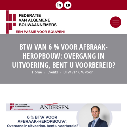
Linkedin
YouTube
page
page
opens
opens
in
in
new
new
window
window
BTW VAN 6 % VOOR AFBRAAK-
HEROPBOUW: OVERGANG IN
UITVOERING, BENT U VOORBEREID?
Je bent hier:
Home
Events
BTW van 6 % voor…