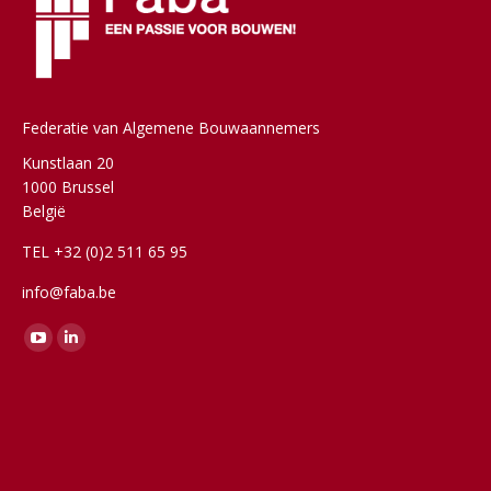
Federatie van Algemene Bouwaannemers
Kunstlaan 20
1000 Brussel
België
TEL +32 (0)2 511 65 95
info@faba.be
Vind ons op:
YouTube
Linkedin
page
page
opens
opens
in
in
new
new