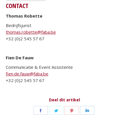
CONTACT
Thomas Robette
Bedrijfsjurist
thomas.robette@faba.be
+32 (0)2 545 57 67
Fien De Fauw
Communicatie & Event Assistente
fien.de.fauw@faba.be
+32 (0)2 545 57 67
Deel dit artikel
Deel
Deel
Deel
Deel
op
op
op
op
Facebook
Twitter
Pinterest
LinkedIn