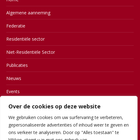
Algemene aanneming
Federatie
Residentiële sector
Niet-Residentiële Sector
Publicaties
Nieuws
Events
Contact
Over de cookies op deze website
We gebruiken cookies om uw surfervaring te verbeteren,
Members
gepersonaliseerde advertenties of inhoud weer te geven en
Gebruiksvoorwaarden
ons verkeer te analyseren. Door op "Alles toestaan" te
klikken, stemt u in met ons gebruik van