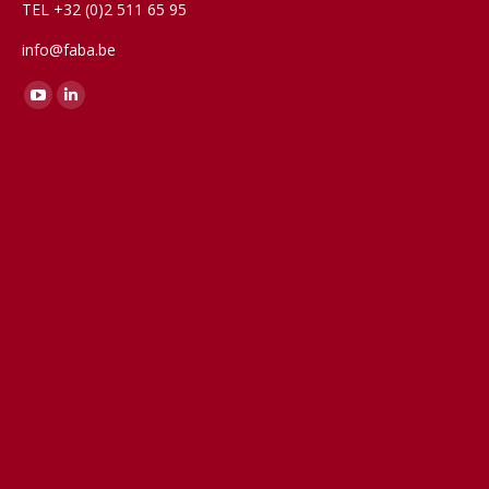
TEL +32 (0)2 511 65 95
info@faba.be
Vind ons op:
YouTube
Linkedin
page
page
opens
opens
in
in
new
new
window
window