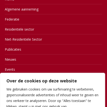
Algemene aanneming
Federatie
Residentiële sector
Niet-Residentiële Sector
Publicaties
Nieuws
Events
Contact
Over de cookies op deze website
We gebruiken cookies om uw surfervaring te verbeteren,
Members
gepersonaliseerde advertenties of inhoud weer te geven en
Gebruiksvoorwaarden
ons verkeer te analyseren. Door op "Alles toestaan" te
klikken, stemt u in met ons gebruik van