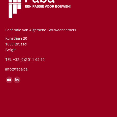
Federatie van Algemene Bouwaannemers
Kunstlaan 20
1000 Brussel
België
TEL +32 (0)2 511 65 95
info@faba.be
Vind ons op:
YouTube
Linkedin
page
page
opens
opens
in
in
new
new
window
window