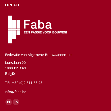
CONTACT
Federatie van Algemene Bouwaannemers
Kunstlaan 20
1000 Brussel
België
TEL +32 (0)2 511 65 95
info@faba.be
Vind ons op:
YouTube
Linkedin