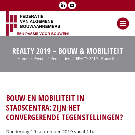
Linkedin
YouTube
page
page
opens
opens
in
in
new
new
window
window
REALTY 2019 – BOUW & MOBILITEIT
Je bent hier:
Home
Events
Seminaries
REALTY 2019 – Bouw &…
BOUW EN MOBILITEIT IN
STADSCENTRA: ZIJN HET
CONVERGERENDE TEGENSTELLINGEN?
Donderdag 19 september 2019 vanaf 11u