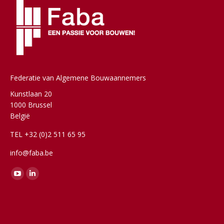
Federatie van Algemene Bouwaannemers
Kunstlaan 20
1000 Brussel
België
TEL +32 (0)2 511 65 95
info@faba.be
Vind ons op:
YouTube
Linkedin
page
page
opens
opens
in
in