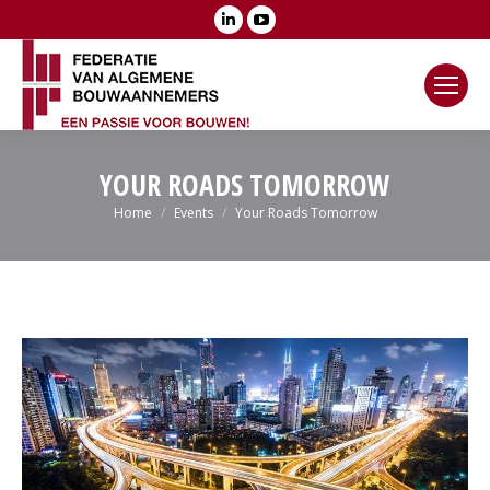
Linkedin
YouTube
page
page
opens
opens
in
in
new
new
window
window
YOUR ROADS TOMORROW
Je bent hier:
Home
Events
Your Roads Tomorrow