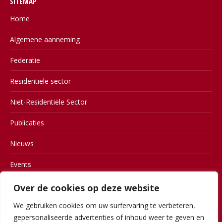
SITEMAP
Home
Algemene aanneming
Federatie
Residentiële sector
Niet-Residentiële Sector
Publicaties
Nieuws
Events
Contact
Over de cookies op deze website
We gebruiken cookies om uw surfervaring te verbeteren,
Members
gepersonaliseerde advertenties of inhoud weer te geven en